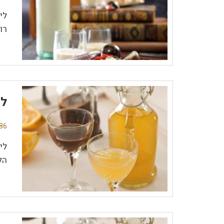
לי
רו
לי
86 תגובו
לי
הל