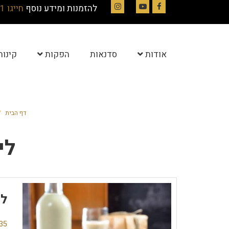
להזמנות ומידע נוסף
חייגו 054-4844331
Instagram
YouTube
Facebook
אודות
סדנאות
הפקות
קינוח
דף הבית
/
לי
לי
35 תגובו