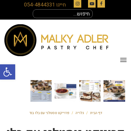
חייגו 054-4844331
Instagram
YouTube
Facebook
חיפוש
עבור:
תפריט
פתח סרגל
דף הבית
/
גלריה
/
פרוייקט נוסטלגי עם בלו בנד