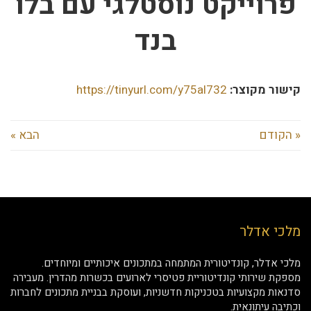
פרוייקט נוסטלגי עם בלו
בנד
קישור מקוצר:
https://tinyurl.com/y75al732
« הקודם
הבא »
מלכי אדלר
מלכי אדלר, קונדיטורית המתמחה במתכונים איכותיים ומיוחדים.
מספקת שירותי קונדיטוריית פטיסרי לארועים בכשרות מהדרין. מעבירה
סדנאות מקצועיות בטכניקות חדשניות, ועוסקת בבניית מתכונים לחברות
וכתיבה עיתונאית.