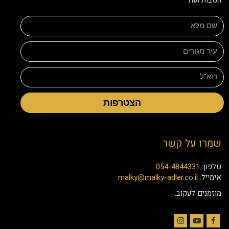
הצטרפות
שמרו על קשר
טלפון:
054-4844331
אימייל:
malky@malky-adler.co.il
מוזמנים לעקוב: