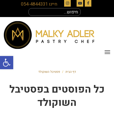
חייגו 054-4844331
Instagram
YouTube
Facebook
חיפוש
עבור:
תפריט
פתח סרגל
דף הבית
/
פסטיבל השוקולד
כל הפוסטים ב
פסטיבל
השוקולד