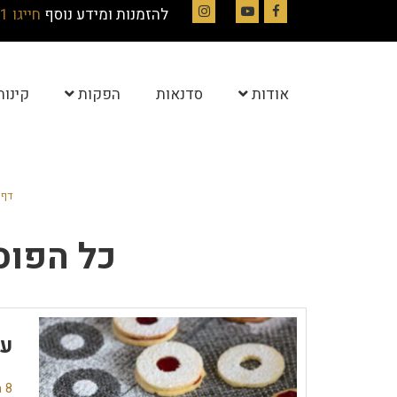
להזמנות ומידע נוסף
חייגו 054-4844331
Instagram
YouTube
Facebook
אודות
סדנאות
הפקות
קינוח
דף 
כל הפוס
עו
8 תגובות