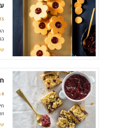
עו
15 תגובו
הע
בב
קר
חי
8 תגובות
חי
וש
קר