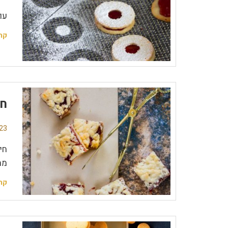
עו
קר
חי
23 תגובו
חי
מת
קר