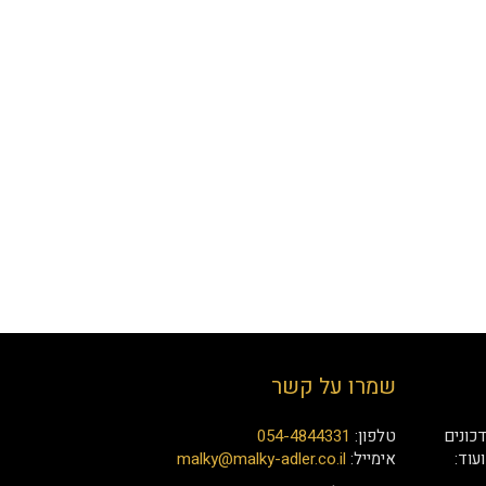
שמרו על קשר
כונים
טלפון:
054-4844331
עוד:
אימייל:
malky@malky-adler.co.il