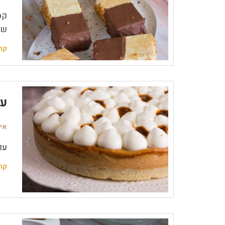
קס
שו
קר
עו
אין
עו
קר