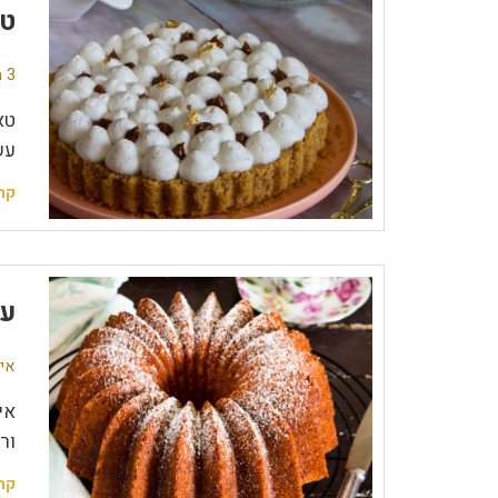
טא
3 תגובות
טא
עש
קר
עו
אין
אי
ור
קר