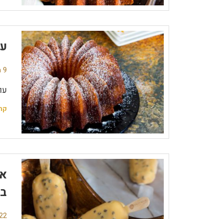
עו
9 תגובות
עו
קר
אר
בל
22 תגובו