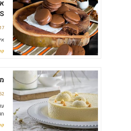
S
17 תגובו
אל
קר
מו
52 תגובו
עו
חג
קר