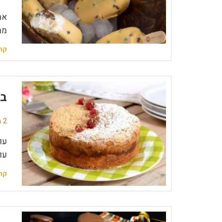
אר
מת
קר
בח
2 תגובות
עו
עו
קר