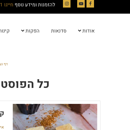
להזמנות ומידע נוסף
חייגו 054-4844331
Instagram
YouTube
Facebook
אודות
סדנאות
הפקות
קינוח
דף הב
כל הפוסטי
קס
אין