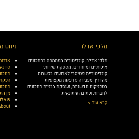
מלכי אדלר
ניווט מ
מלכי אדלר, קונדיטורית המתמחה במתכונים
אודות
איכותיים ומיוחדים. מספקת שירותי
סדנאו
קונדיטוריית פטיסרי לארועים בכשרות
מתכונ
מהדרין. מעבירה סדנאות מקצועיות
הפקת 
בטכניקות חדשניות, ועוסקת בבניית מתכונים
מתכונ
לחברות וכתיבה עיתונאית.
מן הת
שאלות
קרא עוד >
About