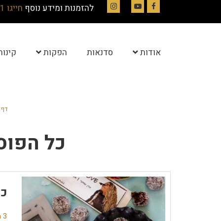
להזמנות ומידע נוסף
חייגו 054-4844331
Instagram
YouTube
Facebook
אודות
סדנאות
הפקות
קינוח
דף 
כל הפוס
כד
3 תגובות