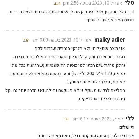
טלי
אפריל 10, 2023 בשעה 2:58 pm
הגב
תודה על המתכון אבל מאוד קשה לי שהמתכונים בכרמים ולא במדידת
כוסות האם אפשרי להוסיף
malky adler
אפריל 13, 2023 בשעה 9:03 am
הגב
אני רוצה שתצליחו ולא תזרקו חומרים ועבודה לפח.
בעבר כתבתי בכוסות, אבל מכיוון שאני התיחסתי לכוסות מדידה
וחלק מהגולשים הכינו לפי כוסות חד פעמיות (שמגיעות בכל מיני
נפחים, 170 מ"ל, 200 מ"ל וכו) ובאו בטענות שלא מצליח והמתכון
לא טוב, עברתי לשימוש במשקל.
ממליצה לרכוש משקל זו לא השקעה גדולה, ואז הרבה יותר נח וקל
וזה גם מצליח כשמדייקים.
ללי
יוני 7, 2023 בשעה 6:17 pm
הגב
הי שלום.
אני רוצה להכין אותה עם קמח רגיל, האם באותה כמות?