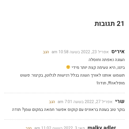
21 תגובות
איריס
אפריל 23, 2022 בשעה 10:58 am
הגב
העוגה נאפתה וחוסלה
ביננו, היא טעימה קצת יותר מידי
תשמש אותנו לאורך השנה בגלל רגישות לגלוטן, בקיצור: פשוט
מופלאה!!!, תודה!
שרי
אפריל 27, 2022 בשעה 7:01 am
הגב
בוקר טוב בעוגת בראוניס עם קוקוס אפשר חמאה במקום שמן? תודה
malky adler
מאי 3, 2022 בשעה 11:02 am
הגב