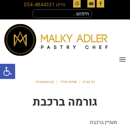
חייגו 054-4844331
Instagram
YouTube
Facebook
חיפוש
עבור:
תפריט
פתח סרגל
דף הבית
/
אודות מלכי
/
מן התקשורת
גורמה ברכבת
מעניין ברכבת