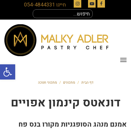
חייגו 054-4844331
Instagram
YouTube
Facebook
חיפוש
עבור:
תפריט
פתח סרגל
דף הבית
/
מתכונים
/
מתכוני חנוכה
דונאטס קינמון אפויים
אמנם מנהג הסופגניות מקורו בנס פח