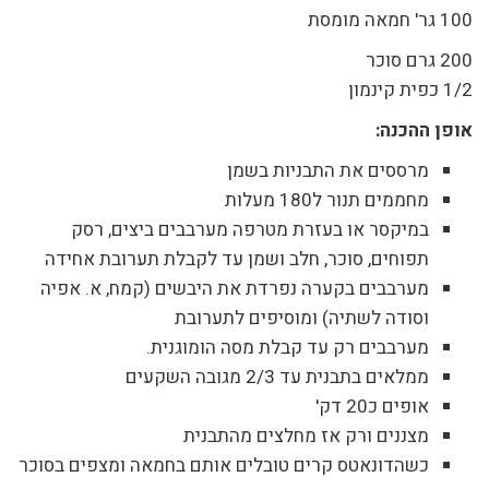
100 גר' חמאה מומסת
200 גרם סוכר
1/2 כפית קינמון
אופן ההכנה:
מרססים את התבניות בשמן
מחממים תנור ל180 מעלות
במיקסר או בעזרת מטרפה מערבבים ביצים, רסק
תפוחים, סוכר, חלב ושמן עד לקבלת תערובת אחידה
מערבבים בקערה נפרדת את היבשים (קמח, א. אפיה
וסודה לשתיה) ומוסיפים לתערובת
מערבבים רק עד קבלת מסה הומוגנית.
ממלאים בתבנית עד 2/3 מגובה השקעים
אופים כ20 דק'
מצננים ורק אז מחלצים מהתבנית
כשהדונאטס קרים טובלים אותם בחמאה ומצפים בסוכר