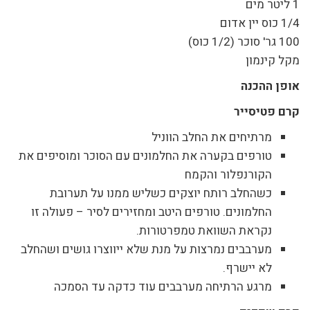
1 ליטר מים
1/4 כוס יין אדום
100 גר' סוכר (1/2 כוס)
מקל קינמון
אופן ההכנה
קרם פטיסייר
מרתיחים את החלב הווניל
טורפים בקערה את החלמונים עם הסוכר ומוסיפים את
הקורנפלור והקמח
כשהחלב רותח יוצקים כשליש ממנו על תערובת
החלמונים. טורפים היטב ומחזירים לסיר – פעולה זו
נקראת השוואת טמפרטורות.
מערבבים נמרצות על מנת שלא ייווצרו גושים ושהחלב
לא יישרף.
מרגע הרתיחה מערבבים עוד כדקה עד הסמכה