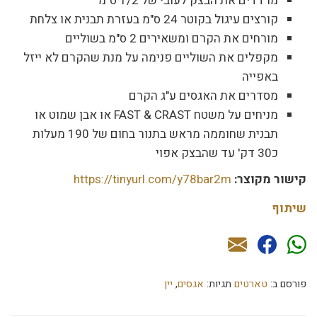
מרדדים את הבצק לעובי של 1/2 ס"מ
קורצים עיגול בקוטר 24 ס"מ בעזרת תבנית או צלחת
מורחים את הקרם ומשאירים 2 ס"מ בשוליים
מקפלים את השוליים פנימה על מנת שהקרם לא ייזל
באפייה
מסדרים את האגסים ע"ג הקרם
מניחים על משטח FAST & CRAST או אבן שמוט או
תבנית שחוממה מראש בתנור בחום של 190 מעלות
כ30 דק' עד שהבצק אפוי
קישור מקוצר:
https://tinyurl.com/y78bar2m
שיתוף
פורסם ב:
טארטים
תגיות:
אגסים
,
יין