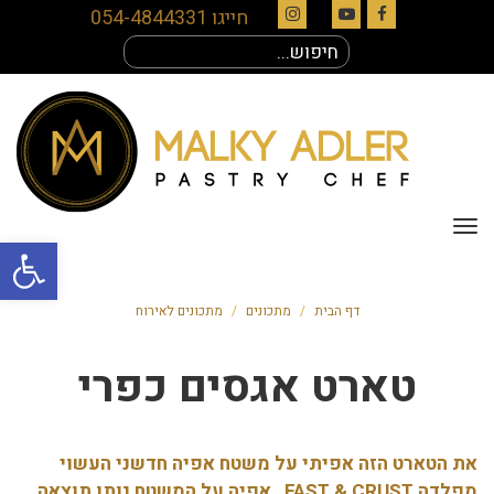
חייגו 054-4844331
Instagram
YouTube
Facebook
חיפוש
עבור:
תפריט
פתח סרגל
דף הבית
/
מתכונים
/
מתכונים לאירוח
טארט אגסים כפרי
את הטארט הזה אפיתי על משטח אפיה חדשני העשוי
מפלדה FAST & CRUST , אפיה על המשטח נותן תוצאה