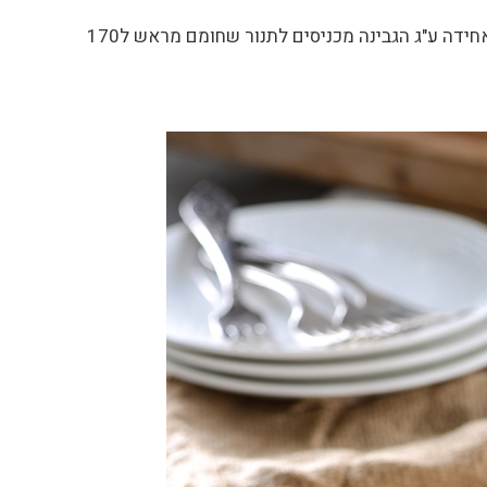
מערבבים את חומרי הציפוי ומורחים בשכבה אחידה ע"ג הגבינה מכניסים לתנור שחומם מראש ל170