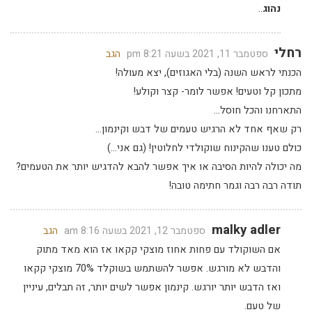
נהוג
..
רחלי
ספטמבר 11, 2021 בשעה 8:21 pm
הגב
הכנתי לראש השנה (בלי האגוזים), יצא מעולה!
מתכון קל וטעים! אפשר לומר- קצר וקולע!
התארחנו והכל חוסל…
רק שאף אחד לא הרגיש טעמים של דבש וקינמון…
כולם טענו שהקינוח שוקולדי לחלוטין! (גם אני…)
מה יכולה להיות הסיבה או איך אפשר להבא להדגיש יותר את הטעמים?
תודה רבה רבה וגמר חתימה טובה!
malky adler
ספטמבר 12, 2021 בשעה 8:16 am
הגב
אם השוקולד עם פחות אחוז מוצקי קקאו אז הוא מאד מתוק
והדבש לא מורגש. אפשר להשתמש בשוקלד 70% מוצקי קקאו
ואז הדבש יותר יורגש. קינמון אפשר לשים יותר, זה תבלים, עיניין
של טעם.