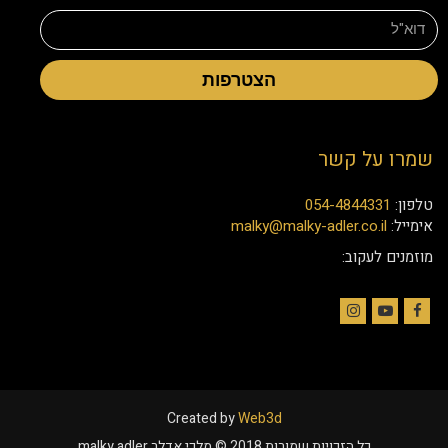
הצטרפות
שמרו על קשר
טלפון:
054-4844331
אימייל:
malky@malky-adler.co.il
מוזמנים לעקוב:
Instagram
YouTube
Facebook
Created by
Web3d
כל הזכויות שמורות 2018 © מלכי אדלר malky adler