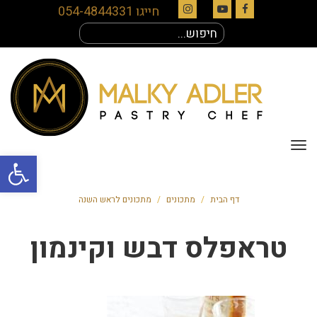
חייגו 054-4844331
Instagram
YouTube
Facebook
חיפוש
עבור:
תפריט
פתח סרגל
דף הבית
/
מתכונים
/
מתכונים לראש השנה
טראפלס דבש וקינמון