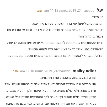
יעל
ספטמבר 24, 2019 בשעה 11:12 am
הגב
הי, מלכי
המתכונים נפלאים! אני בדרך לנסות ולעדכן איך יצא.
רק לתשומת לב: ראיתי שכתבת שאת גרה בבני ברק, ובוודאי עובדת עם
ציבור שומר מצוות.
רבים מהמתכונים שפירסמת לראש השנה מכילים אגוזים שנהוג להימנע
מלאוכלם בחג. אולי כדאי לציין זאת כדי למנוע מכשול.
תודה! תמשיכי להעשיר אותנו במתכונים שמשלבים אסטטיקה עם טעם.
malky adler
ספטמבר 24, 2019 בשעה 11:18 am
הגב
תודה רבה, שמחה שאהבת את המתכונים.
אני חרדית וגם אצלינו
נוהגים
לא לאכול אגוזים בראש השנה. אבל
זה רק מנהג, ולא כולם נוהגים כך. זה לא איסור ולכן זה לא מכשול.
מכיוון שלא כולם נוהגים כך ומעבר לכך המתכונים טובים לכל השנה.
כל אחד יעשה את הבחירה הנכונה עבורו. ושוב, כפי שגם את כתבת