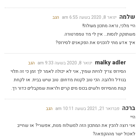
שלמה
ינואר 8, 2020 בשעה 6:55 am
הגב
היי מלכי, נראה מתכון מעולה!!
משתוקק לנסות… אין לי מד טמפרטורה.
איך אדע מתי להכניס את הפקאנים לסירופ?
malky adler
ינואר 8, 2020 בשעה 9:33 am
הגב
הסירופ צריך להיות שמיך, אני לא יכולה לאמר לך זמן כי זה תלוי
בגודל הלהבה. הכי טוב לקנות מדחום. טוב שיש בבית. או לקחת
קצת מהסירופ ולשים בכוס מים קרים ולראות שמקבלים כדור רך.
ברכה
פברואר 21, 2021 בשעה 10:11 am
הגב
היי
אני רוצה להכין את המתכון הזה למשלוח מנות, אפשרי? או שחייב
לאכול ישר מההקפאה?