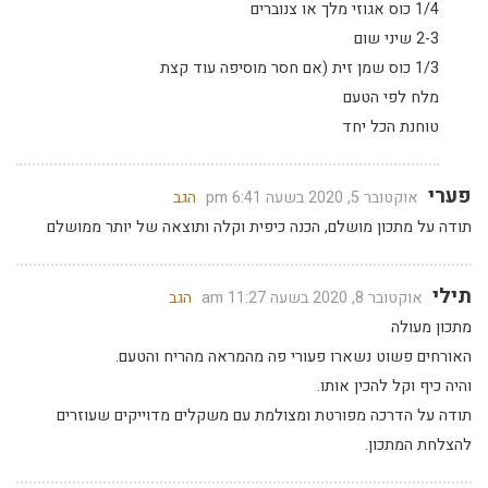
1/4 כוס אגוזי מלך או צנוברים
2-3 שיני שום
1/3 כוס שמן זית (אם חסר מוסיפה עוד קצת
מלח לפי הטעם
טוחנת הכל יחד
פערי
אוקטובר 5, 2020 בשעה 6:41 pm
הגב
תודה על מתכון מושלם, הכנה כיפית וקלה ותוצאה של יותר ממושלם
תילי
אוקטובר 8, 2020 בשעה 11:27 am
הגב
מתכון מעולה
האורחים פשוט נשארו פעורי פה מהמראה מהריח והטעם.
והיה כיף וקל להכין אותו.
תודה על הדרכה מפורטת ומצולמת עם משקלים מדוייקים שעוזרים
להצלחת המתכון.