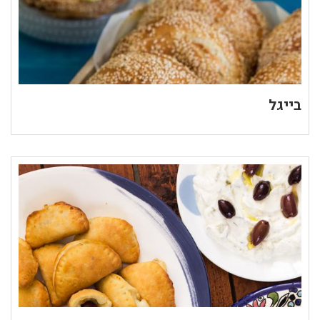
בייגל