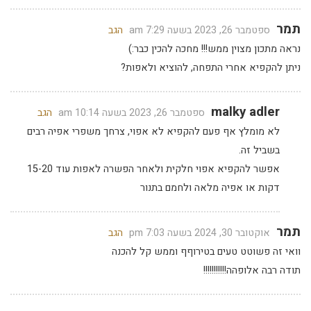
תמר
ספטמבר 26, 2023 בשעה 7:29 am
הגב
נראה מתכון מצוין ממש!!! מחכה להכין כבר:)
ניתן להקפיא אחרי התפחה, להוציא ולאפות?
malky adler
ספטמבר 26, 2023 בשעה 10:14 am
הגב
לא מומלץ אף פעם להקפיא לא אפוי, צרחך משפרי אפיה רבים
בשביל זה.
אפשר להקפיא אפוי חלקית ולאחר הפשרה לאפות עוד 15-20
דקות או אפיה מלאה ולחמם בתנור
תמר
אוקטובר 30, 2024 בשעה 7:03 pm
הגב
וואי זה פשוטט טעים בטירוףף וממש קל להכנה
תודה רבה אלופהה!!!!!!!!!!!