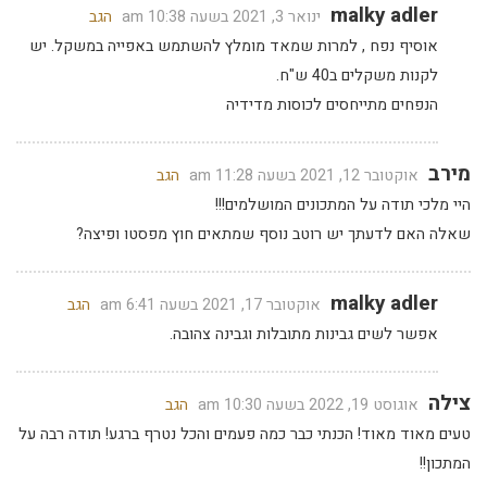
malky adler
ינואר 3, 2021 בשעה 10:38 am
הגב
אוסיף נפח , למרות שמאד מומלץ להשתמש באפייה במשקל. יש
לקנות משקלים ב40 ש"ח.
הנפחים מתייחסים לכוסות מדידיה
מירב
אוקטובר 12, 2021 בשעה 11:28 am
הגב
היי מלכי תודה על המתכונים המושלמים!!!
שאלה האם לדעתך יש רוטב נוסף שמתאים חוץ מפסטו ופיצה?
malky adler
אוקטובר 17, 2021 בשעה 6:41 am
הגב
אפשר לשים גבינות מתובלות וגבינה צהובה.
צילה
אוגוסט 19, 2022 בשעה 10:30 am
הגב
טעים מאוד מאוד! הכנתי כבר כמה פעמים והכל נטרף ברגע! תודה רבה על
המתכון!!