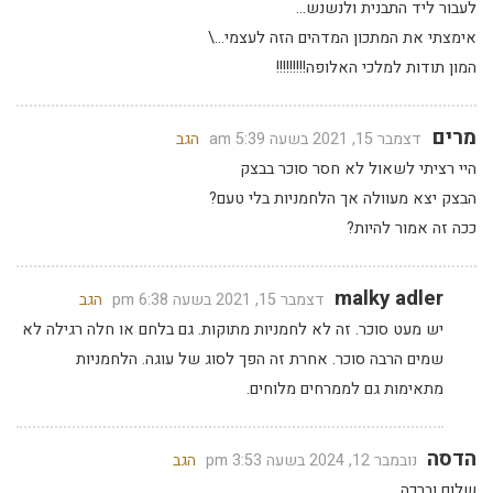
לעבור ליד התבנית ולנשנש…
אימצתי את המתכון המדהים הזה לעצמי…\
המון תודות למלכי האלופה!!!!!!!!!
מרים
דצמבר 15, 2021 בשעה 5:39 am
הגב
היי רציתי לשאול לא חסר סוכר בבצק
הבצק יצא מעוולה אך הלחמניות בלי טעם?
ככה זה אמור להיות?
malky adler
דצמבר 15, 2021 בשעה 6:38 pm
הגב
יש מעט סוכר. זה לא לחמניות מתוקות. גם בלחם או חלה רגילה לא
שמים הרבה סוכר. אחרת זה הפך לסוג של עוגה. הלחמניות
מתאימות גם לממרחים מלוחים.
הדסה
נובמבר 12, 2024 בשעה 3:53 pm
הגב
שלום וברכה