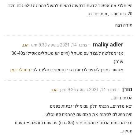
היי מלכי אם אפשר לדעת בבקשה כמויות למשל כמה זה 620 גרם חלב
20 גרם סוכר , שמרים וכו…
תודה רבה
malky adler
דצמבר 14, 2021 בשעה 8:33 am
הגב
אני ממליצה לעבוד עם משקל (היום יש משקלים אפילו ב30-40
ש"ח)
אפשר כמובן להמיר לכוסות מדידה אוניברסליות לפי
הטבלה כאן
מורן
דצמבר 14, 2021 בשעה 9:26 pm
הגב
הכנתי היום…
יצא מדהים… הכנתי חלק עם מילוי גבינות בפנים
היה מושלם לפתוח את הצום עם לחמניה כזו וסלט…
חצי מהכמות הכנתי לחמניות מיני (35 גרם) עם שום וחמאה – פשוט
חטיף…