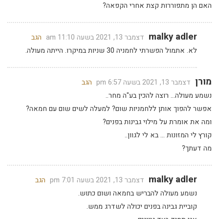
האם הן מתפוררות קצת אחרי הקפאה?
malky adler
דצמבר 13, 2021 בשעה 11:10 am
הגב
לא. אתמול הפשרתי לחמניה 30 שניות במיקרו. הייתה מעולה.
מורן
דצמבר 13, 2021 בשעה 6:57 pm
הגב
נשמע מעולה… רוצה להכין בע"ה מחר..
אפשר להפוך אותן ללחמניות שום? למעלה לשים שום עם חמאה?
ומה את אומרת על מילוי גבינות בפנים?
קורץ לי המזונות … בא לי לגוון..
מה דעתך?
malky adler
דצמבר 13, 2021 בשעה 7:01 pm
הגב
נשמע מעולה להבריש בחמאה ושום כתוש.
קוביית גבינה בפנים יכולה לשדרג ממש.