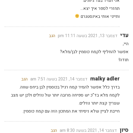
אני תמיד בעד גיוונים.
תחזרי לספר איך יצא…
ותייגי אותי באינסטגרם
עדי
דצמבר 13, 2021 בשעה 11:11 pm
הגב
היי,
אפשר להחליף לקמח כוסמין לבן/מלא?
תודה!
malky adler
דצמבר 14, 2021 בשעה 7:51 am
הגב
בדרך כלל אפשר להמיר קמח רגיל בכוסמין לבן ביחס שווה.
לקמח מלא בד"כ יש ספיחה מרובה יותר של נוזלים ולכן יש מצב
שצריך קצת יותר נוזלים.
חייבת לציין שלא ניסיתי את המתכון הזה עם קמח כוסמין.
סיון
דצמבר 14, 2021 בשעה 8:30 am
הגב