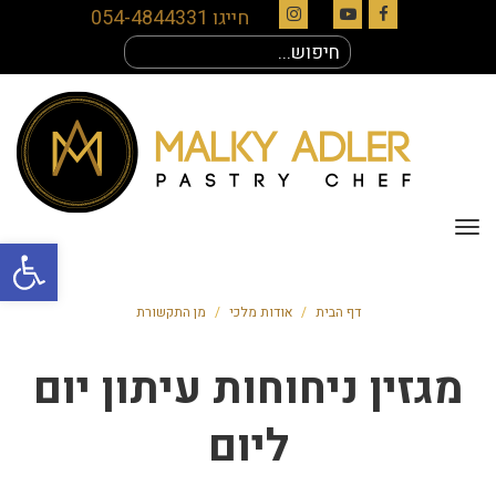
חייגו 054-4844331
Instagram
YouTube
Facebook
חיפוש
עבור:
תפריט
פתח סרגל
דף הבית
/
אודות מלכי
/
מן התקשורת
מגזין ניחוחות עיתון יום
ליום