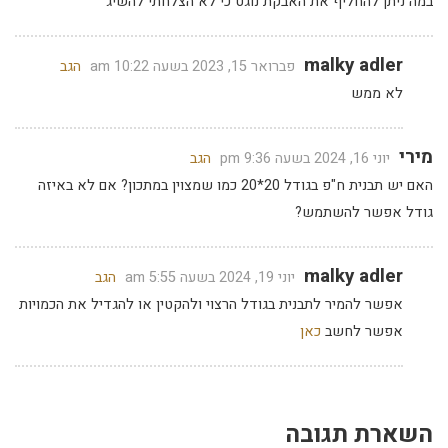
במה ניתן להחליף את האבקת נוגט כי לא הצלחתי להשיג
malky adler
פברואר 15, 2023 בשעה 10:22 am
הגב
לא ממש
מירי
יוני 16, 2024 בשעה 9:36 pm
הגב
האם יש תבנית ח"פ בגודל 20*20 כמו שמצוין במתכון? אם לא באיזה
גודל אפשר להשתמש?
malky adler
יוני 19, 2024 בשעה 5:55 am
הגב
אפשר להמיר לתבנית בגודל הרצוי ולהקטין או להגדיל את הכמויות
אפשר לחשב
כאן
השארת תגובה