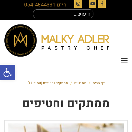
חייגו 054-4844331
Instagram
YouTube
Facebook
חיפוש
עבור:
תפריט
פתח סרגל
דף הבית
/
מתכונים
/
ממתקים וחטיפים (עמוד 11)
ממתקים וחטיפים