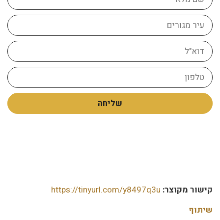
מלא
עיר
מגורים
דוא"ל
טלפון
שליחה
קישור מקוצר:
https://tinyurl.com/y8497q3u
שיתוף