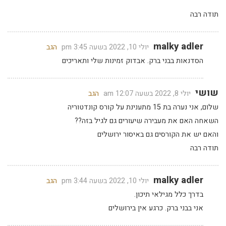
תודה רבה
malky adler
יולי 10, 2022 בשעה 3:45 pm
הגב
הסדנאות בבני ברק. אבדוק זמינות שלי ותאריכים
שושי
יולי 8, 2022 בשעה 12:07 am
הגב
שלום, אני נערה בת 15 מתענינת על קורס קונדטוריה
השאחה האם את מעבירה שיעורים גם לגיל בזה??
והאם יש את הקורסים גם באיסור ירושלים
תודה רבה
malky adler
יולי 10, 2022 בשעה 3:44 pm
הגב
בדרך כלל מגילאי תיכון.
אני בבני ברק. כרגע אין בירושלים