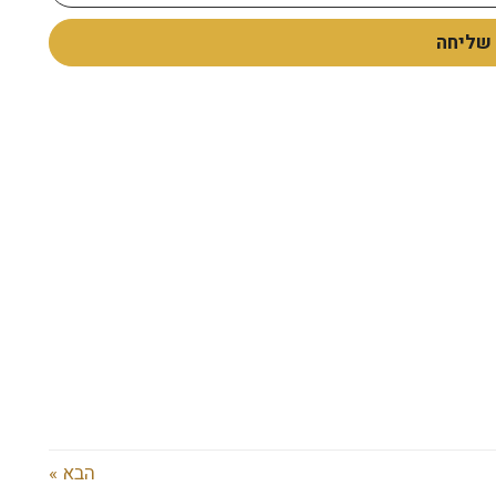
שליחה
הבא »