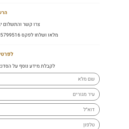
הרש
צרו קשר והתשלום יב
מלאו ושלחו לפקס 03-5799516 או למייל
לפרטים
לקבלת מידע נוסף על הסדנא
שם
מלא
עיר
מגורים
דוא"ל
טלפון