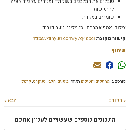
טובלים את המלבנים בשוקולד ומניחים על נייר אפיה
להתקשות.
שומרים במקרר.
צילום: אסף אמברם סטיילינג: נועה קנריק
קישור מקוצר:
https://tinyurl.com/y7q4spcl
שיתוף
פורסם ב:
ממתקים וחטיפים
תגיות:
בוטנים
,
חלבי
,
סניקרס
,
קרמל
« הקודם
הבא »
מתכונים נוספים שעשויים לעניין אתכם