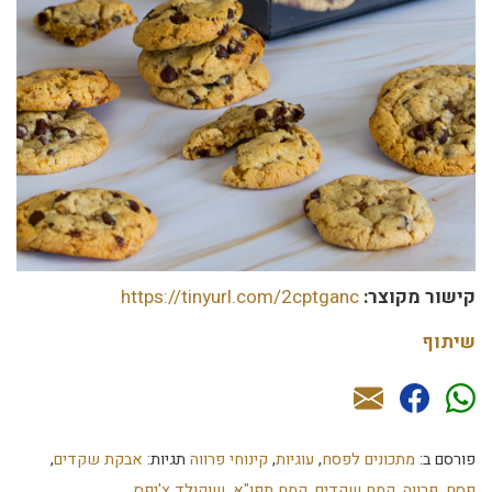
קישור מקוצר:
https://tinyurl.com/2cptganc
שיתוף
פורסם ב:
מתכונים לפסח
,
עוגיות
,
קינוחי פרווה
תגיות:
אבקת שקדים
,
פסח
,
פרווה
,
קמח שקדים
,
קמח תפו"א
,
שוקולד צ'יפס