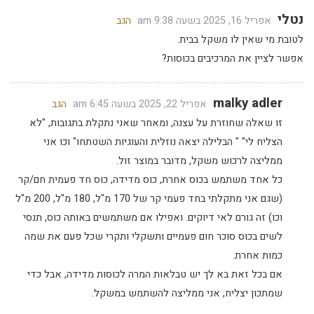
נטלי
אפריל 16, 2025 בשעה 9:38 am
הגב
לטובת מי שאין לו משקל בבית.
אפשר לציין את המרכיבים בכוסות?
malky adler
אפריל 22, 2025 בשעה 6:45 am
הגב
זו שאלה שחוזרת על עצנה, ומאחר שאני נתקלת בתגובות, "לא
הצליח לי" " הבלילה יצאה נוזלית והעוגיות השטתחו" וכו אני
ממליצה לרכוש משקל, מדובר במוצר זול.
כל אחד משתמש בכוס אחרת, כוס מדידה, כוס חד פעמית חם/קר
(שגם אני מתקלתי בחד פעמי קר של 170 מ"ל, 180 מ"ל, 200 מ"ל
וכו) זה גורם לאי דיוקים. ואפילו אם משתמשים באותה כוס, תנסי
לשים בכוס סוכר חום פעמיים ותשקלי ותקרי שכל פעם את שמה
כמות אחרת.
אם בכל זאת בא לך יש טבלאות המרה לכוסות מדידה, אבל כדי
שמתכון יצליח, אני ממליצה להשתמש במשקל.