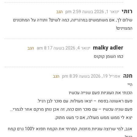
רותי
ינואר 1, 2026 בשעה 2:59 pm
הגב
שלום לך, אם משתמשים במרגרינה, כמה לשים? ותודה על המתכונים
המצוינים!
malky adler
ינואר 4, 2026 בשעה 8:17 am
הגב
כמו השמן קוקוס
חנה
אפריל 19, 2026 בשעה 8:39 pm
הגב
היי
הכנתי את העוגיות פעם שנייה עכשיו
פעם ראשונה בפסח – יצאו מעולות. עם סוכר לבן רגיל.
פעם שניה עכשיו – עם סוכר חום כהה, זה אכן נותן מרקם אחר לגמרי…
יצא לי ממש ממש מעולה, אם כי מעט מתוק.
אגב, למי שרוצה עוגיות מזונות, המרתי את הקמח תפוא ל100 גרם קמח