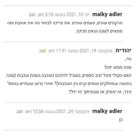
malky adler
יוני 10, 2021 בשעה 5:10 am
הגב
מרקמים שונים, טעמים שונים. את צריכה לבחור מה את אוהבת ומה
מתאים לעוגה שאת מכינה
יהודית
אוקטובר 19, 2021 בשעה 11:41 am
הגב
היי,
עוגה ממש יפה!
האם הקולי פטל יציב מספיק בשביל להיכנס כשכבה בעוגת שכבות (עוגה
בחושה שמחלקים ושמים קרם בין השכבות)? אחרי נגיש שעתיים בטמפ'
חדר, זה יחסיק או שבחיתוך זה יזל?
malky adler
אוקטובר 24, 2021 בשעה 10:58 am
הגב
כן