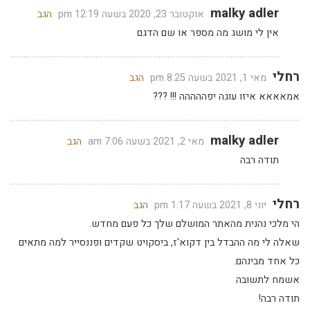
malky adler
אוקטובר 23, 2020 בשעה 12:19 pm
הגב
אין לי מושג מה מספר או שם הדגם
רחלי
מאי 1, 2021 בשעה 8:25 pm
הגב
אמאאאא איזו עוגה יפההההה !!! ???
malky adler
מאי 2, 2021 בשעה 7:06 am
הגב
תודה רבה
רחלי
יוני 8, 2021 בשעה 1:17 pm
הגב
הי מלכי נהנית מהאתר המושלם שלך כל פעם מחדש.
שאלה לי מה ההבדל בין דקוא'ז, ביסקויט שקדים ופננסייר למה מתאים
כל אחד מבינהם.
אשמח לתשובה
תודה רבה!