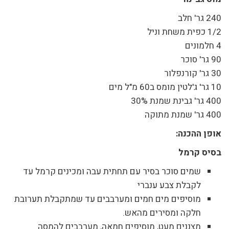
240 גר' חלב
1/2 כפית משחת וניל
4 חלמונים
90 גר' סוכר
30 גר' קורנפלור
10 גר' ג'לטין מומס ב60 מ"ל מים
400 גר' גבינת שמנת 30%
400 גר' שמנת מתוקה
אופן ההכנה:
בסיס קרמל
שמים סוכר בסיר עם תחתית עבה ומכינים קרמל עד
לקבלת צבע ענברי
מוסיפים מים חמים ומערבבים עד שמתקבלת תערובת
חלקה ומסירים מהאש.
מצננים מעט, מוסיפים חמאה, מערבבים להמסה