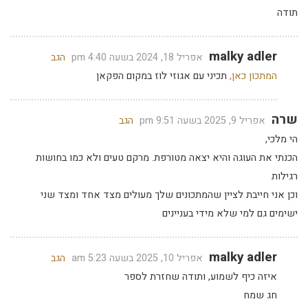
תודה
malky adler
אפריל 18, 2024 בשעה 4:40 pm
הגב
המתכון כאן,
תכיני עם אגוזי לוז במקום הפקאן
שרה
אפריל 9, 2025 בשעה 9:51 pm
הגב
הי מלכי,
הכנתי את העוגה והיא יצאה מטורפת. מרקם טעים ולא כמו בחושות
רגילות
וכן אני חייבת לציין שהמתכונים שלך מעולים מצד אחד ומצד שני
ישימים גם למי שלא מידי בעניינים
malky adler
אפריל 10, 2025 בשעה 5:23 am
הגב
איזה כיף לשמוע, ותודה שחזרת לספר
חג שמח