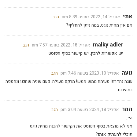
אתי
אפריל 14, 2022 בשעה 8:39 am
הגב
אם אין מחית נוגט, במה ניתן להחליף?
malky adler
אפריל 18, 2022 בשעה 7:57 am
הגב
יש אפשרות להכין. יש קישור בסוף הפוסט
נועה
אפריל 10, 2023 בשעה 7:46 pm
הגב
עוגה נהדרת! טעימה ממש ממש! מרקם מעולה. פעם שניה שהכנו ונחטפה
במהירות.
תמר
אפריל 18, 2024 בשעה 3:04 pm
הגב
היי,
אני לא מוצאת בסוף הפוסט את הקישור להכנת מחית נוגט
תוכלי להעתיק אותו?