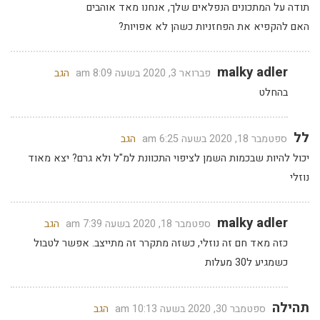
תודה על המתכונים הנפלאים שלך, אנחנו מאד אוהבים
האם להקפיא את הפחזניות כשהן לא אפויות?
malky adler
פברואר 3, 2020 בשעה 8:09 am
הגב
בהחלט
לל
ספטמבר 18, 2020 בשעה 6:25 am
הגב
יכול להיות שבכמות השמן לציפוי התכוונת למ"ל ולא גרם? יצא מאוד
נוזלי
malky adler
ספטמבר 18, 2020 בשעה 7:39 am
הגב
כזה מאד חם זה נוזלי, כשזה מתקרר זה מתייצב. אפשר לטבול
כשמגיע ל30 מעלות
תהילה
ספטמבר 30, 2020 בשעה 10:13 am
הגב