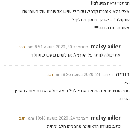
המתכון נראה מושלם!!!
אצלנו לא אוהבים קרמל, וזכור לי שיש אפשרות של משהו עם
שוקולד?…. יש לך מתכון תחליף?
אשמח, תודה רבה!!!!!
malky adler
ספטמבר 30, 2020 בשעה 8:51 pm
הגב
את יכולה לוותר על הקרמל, או לשים גנאש שוקולד
הודיה
דצמבר 24, 2020 בשעה 8:26 am
הגב
היי,
מתי מוסיפים את המחית אגוזי לוז? נראה שלא הזכרת אותה באופן
ההכנה
malky adler
דצמבר 24, 2020 בשעה 10:46 am
הגב
כתוב בשורה הראשונה מחממים חלב ומחית