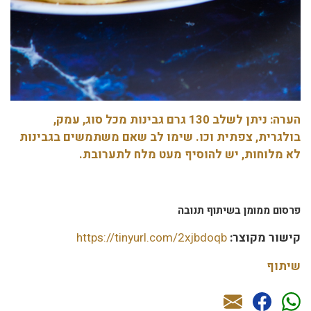
הערה: ניתן לשלב 130 גרם גבינות מכל סוג, עמק,
בולגרית, צפתית וכו. שימו לב שאם משתמשים בגבינות
לא מלוחות, יש להוסיף מעט מלח לתערובת.
פרסום ממומן בשיתוף תנובה
קישור מקוצר:
https://tinyurl.com/2xjbdoqb
שיתוף