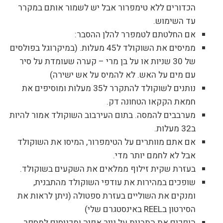
הכדורים ללא טימפרור אבל יש לשמור אותם במקרר
עד השימוש.
אם החלטתם לטמפרר להלן ההסבר:
ממיסים את השוקולד ל45 מעלות. (במיקרוגל בפולסים
של 30 שניות או על בן מרי – קערה שעומדת על סיר
עם מים על האש. לא להמיס על אש ישירה)
נותנים לשוקולד להתקרר ל35 מעלות ומוסיפים את
חמאת הקקאו הטחונה דק.
מערבבים להמסה. בתום העירבוב השוקולד אמור להיות
ב32 מעלות.
אם אתם מוותרים על הטימפרור, המיסו את השוקולד
אבל לא לחמם יותר מדי.
בעזרת שקית זילוף ממלאים את השקעים בשוקולד.
שופכים במהירות את עודפי השוקולד מהתבנית,
ומנקים את השוליים בעזרת ספטולה (ניתן לראות את
הסירטון בREEL באינסטגרם שלי)
הופכים את התבנית על נייר אפיה ומכניסים למספר