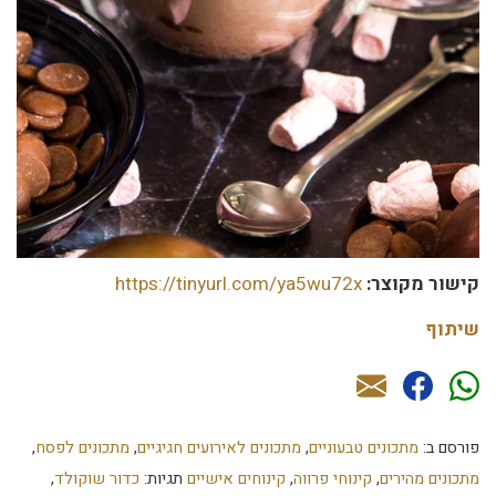
קישור מקוצר:
https://tinyurl.com/ya5wu72x
שיתוף
פורסם ב:
מתכונים טבעוניים
,
מתכונים לאירועים חגיגיים
,
מתכונים לפסח
,
מתכונים מהירים
,
קינוחי פרווה
,
קינוחים אישיים
תגיות:
כדור שוקולד
,