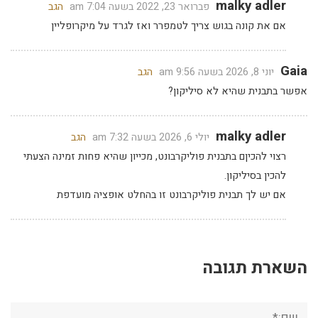
malky adler
פברואר 23, 2022 בשעה 7:04 am
הגב
אם את קונה בגוש צריך לטמפרר ואז לגרד על מיקרופליין
Gaia
יוני 8, 2026 בשעה 9:56 am
הגב
אפשר בתבנית שהיא לא סיליקון?
malky adler
יולי 6, 2026 בשעה 7:32 am
הגב
רצוי להכיןם בתבנית פוליקרבונט, מכייון שהיא פחות זמינה הצעתי
להכין בסיליקון.
אם יש לך תבנית פוליקרבונט זו בהחלט אופציה מועדפת
השארת תגובה
שם:*