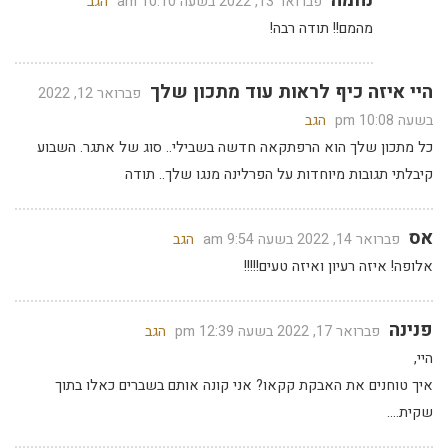
פברואר 13, 2022 בשעה 10:10 am
הגב
מהמם!! תודה רבה!
היי איזה כיף לראות עוד מתכון שלך
פברואר 12, 2022
בשעה 10:08 pm
הגב
כל מתכון שלך הוא הרפתקאה חדשה בשבילי.. סוג של אתגר. השבוע
קיבלתי תגובות מיוחדות על הפרלינה מנגו שלך.. תודה
אס
פברואר 14, 2022 בשעה 9:54 am
הגב
אלופה! איזה רעיון ואיזה טעים!!!!!
פנינה
פברואר 17, 2022 בשעה 12:39 pm
הגב
היי,
איך טוחנים את האבקת קקאו? אני קונה אותם בשברים כאלו בתוך
שקית….