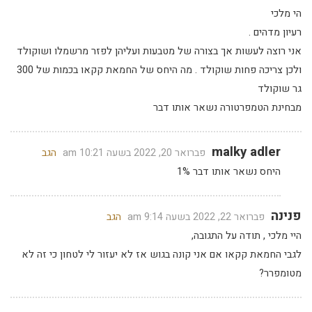
הי מלכי
רעיון מדהים .
אני רוצה לעשות אך בצורה של מטבעות ועליהן לפזר מרשמלו ושוקולד
ולכן צריכה פחות שוקולד . מה היחס של החמאת קקאו בכמות של 300
גר שוקולד
מבחינת הטמפרטורה נשאר אותו דבר
malky adler
פברואר 20, 2022 בשעה 10:21 am
הגב
היחס נשאר אותו דבר 1%
פנינה
פברואר 22, 2022 בשעה 9:14 am
הגב
היי מלכי , תודה על התגובה,
לגבי החמאת קקאו אם אני קונה בגוש אז לא יעזור לי לטחון כי זה לא
מטומפרר?