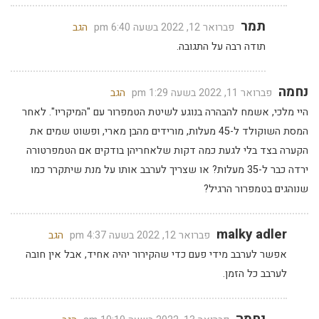
תמר
פברואר 12, 2022 בשעה 6:40 pm
הגב
תודה רבה על התגובה.
נחמה
פברואר 11, 2022 בשעה 1:29 pm
הגב
היי מלכי, אשמח להבהרה בנוגע לשיטת הטמפרור עם "המיקריו". לאחר
המסת השוקולד ל-45 מעלות, מורידים מהבן מארי, ופשוט שמים את
הקערה בצד בלי לגעת כמה דקות שלאחריהן בודקים אם הטמפרטורה
ירדה כבר ל-35 מעלות? או שצריך לערבב אותו על מנת שיתקרר כמו
שנוהגים בטמפרור הרגיל?
malky adler
פברואר 12, 2022 בשעה 4:37 pm
הגב
אפשר לערבב מידי פעם כדי שהקירור יהיה אחיד, אבל אין חובה
לערבב כל הזמן.
נחמה