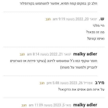
חלב כן. במקום קמח תפוא, אפשר להשתמש בקורנפלור
ש.
ינואר 20, 2022 בשעה 9:19 am
הגב
היי מלכי
מה זה נפאז?
ואיפו קונים?
malky adler
ינואר 21, 2022 בשעה 8:14 am
הגב
חומר שקוף כמו ג'ל שמשמש לזיגוג (בעיקר פירות או כשרוצים
להבריק ולמשור על משהו)
מירב
אפריל 26, 2023 בשעה 5:48 pm
הגב
על איזה חום אופים את הדקואז?
malky adler
מאי 5, 2023 בשעה 11:09 am
הגב