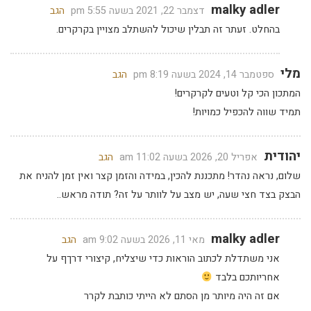
malky adler
דצמבר 22, 2021 בשעה 5:55 pm
הגב
בהחלט. זעתר זה תבלין שיכול להשתלב מצויין בקרקרים.
מלי
ספטמבר 14, 2024 בשעה 8:19 pm
הגב
המתכון הכי קל וטעים לקרקרים!
תמיד שווה להכפיל כמויות!
יהודית
אפריל 20, 2026 בשעה 11:02 am
הגב
שלום, נראה נהדר! מתכננת להכין, במידה והזמן קצר ואין זמן להניח את
הבצק בצד חצי שעה, יש מצב על לוותר על זה? תודה מראש..
malky adler
מאי 11, 2026 בשעה 9:02 am
הגב
אני משתדלת לכתוב הוראות כדי שיצליח, קיצורי דרךף על
אחריותכם בלבד
אם זה היה מיותר מן הסתם לא הייתי כותבת לקרר