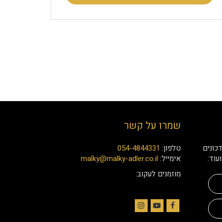
שמרו על קשר
כונים
טלפון:
054-4844331
עוד:
אימייל:
malky@malky-adler.co.il
מוזמנים לעקוב:
Instagram
YouTube
Facebook