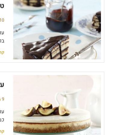
טו
10 תגובו
עו
בפ
קר
עו
9 תגובות
כמ
קר