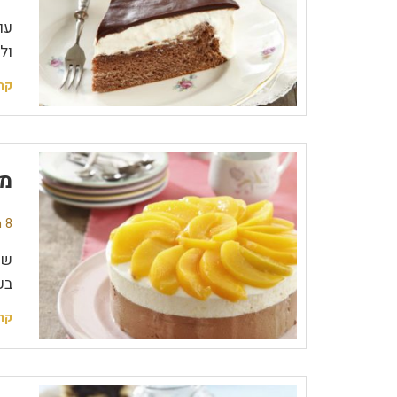
עו
ול
קר
מו
8 תגובות
שי
בע
קר