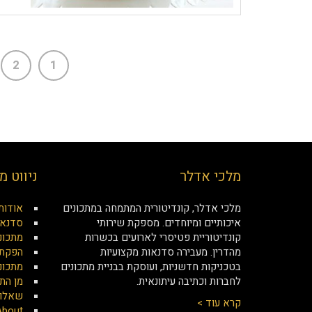
2
1
מלכי אדלר
ניווט מ
מלכי אדלר, קונדיטורית המתמחה במתכונים
אודות
איכותיים ומיוחדים. מספקת שירותי
סדנאו
קונדיטוריית פטיסרי לארועים בכשרות
מתכונ
מהדרין. מעבירה סדנאות מקצועיות
הפקת 
בטכניקות חדשניות, ועוסקת בבניית מתכונים
מתכונ
לחברות וכתיבה עיתונאית.
מן הת
שאלות
קרא עוד >
About