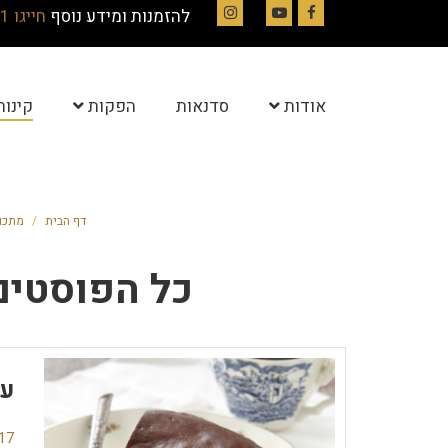
להזמנות ומידע נוסף
חייגו 054-4844331
Instagram
YouTube
Facebook
אודות
סדנאות
הפקות
קינוח
דף הבית
/
מתכונ
כל הפוסטים
עו
17 תגובו