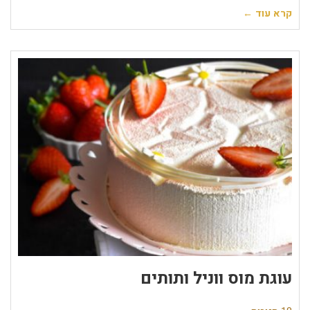
קרא עוד ←
עוגת מוס ווניל ותותים