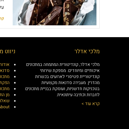
על
קר
מלכי אדלר
ניווט מ
מלכי אדלר, קונדיטורית המתמחה במתכונים
אודות
איכותיים ומיוחדים. מספקת שירותי
סדנאו
קונדיטוריית פטיסרי לארועים בכשרות
מתכונ
מהדרין. מעבירה סדנאות מקצועיות
הפקת 
בטכניקות חדשניות, ועוסקת בבניית מתכונים
מתכונ
לחברות וכתיבה עיתונאית.
מן הת
שאלות
קרא עוד >
About