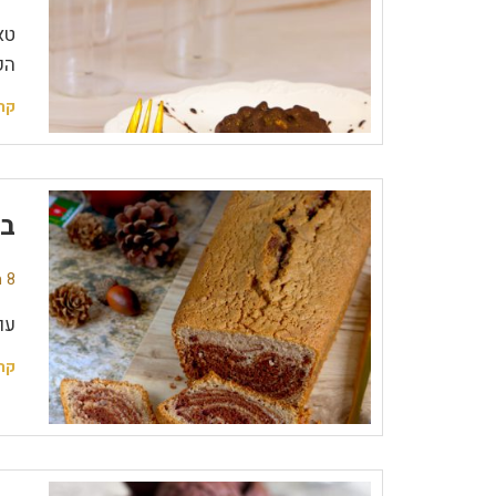
טא
הק
קר
בח
8 תגובות
עו
קר