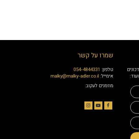
שמרו על קשר
כונים
טלפון:
054-4844331
עוד:
אימייל:
malky@malky-adler.co.il
מוזמנים לעקוב:
Instagram
YouTube
Facebook