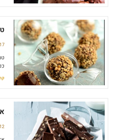
טר
17 תגובו
טר
כק
קר
אצ
12 תגובו
אצ