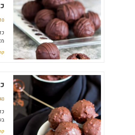
כד
10 תגובו
כד
מצ
קר
כד
40 תגובו
כד
בש
קר