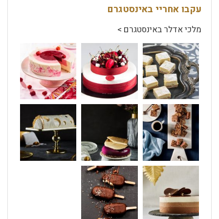
עקבו אחריי באינסטגרם
מלכי אדלר באינסטגרם >