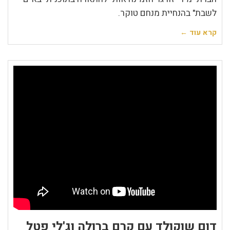
לשבת" בהנחיית מנחם טוקר.
קרא עוד ←
דום שוקולד עם קרם ברולה וג'לי פטל