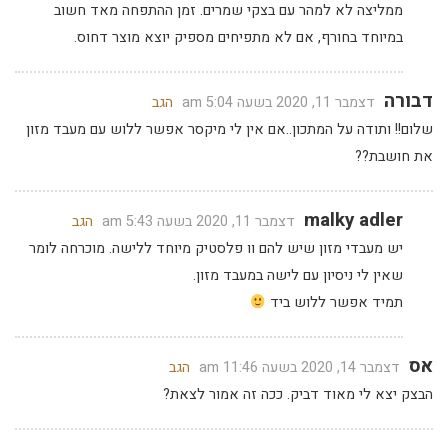
ממליצה לא למהר עם בצקי שמרים. זמן ההתפחה מאד חשוב
במיוחד בחורף, אם לא מתפיחים מספיק יוצא מוצר דחוס.
דבורה
דצמבר 11, 2020 בשעה 5:04 am
הגב
שלום!! ותודה על המתכון..אם אין לי מיקסר אפשר ללוש עם מעבד מזון
את חושבת??
malky adler
דצמבר 11, 2020 בשעה 5:43 am
הגב
יש מעבדי מזון שיש להם וו פלסטיק מיוחד ללישה. מוכרחה לומר
שאין לי ניסיון עם לישה במעבד מזון.
תמיד אפשר ללוש ביד
אס
דצמבר 14, 2020 בשעה 11:46 am
הגב
הבצק יצא לי מאוד דביק. ככה זה אמור לצאת?