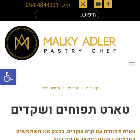
חייגו 054-4844331
Instagram
YouTube
Facebook
חיפוש
עבור:
תפריט
פתח סרגל
דף הבית
/
מתכונים
/
מתכוני פסח
טארט תפוחים ושקדים
טארט תפוחים עם קרם שקדים. בבצק אנו משתמשים
במרציפן במקום בחמאה או מרגרינה