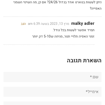
ניתן לעשות בטארט אחד בגדול 24/26? אם כן, מה השינוי השמני
האפייה?
malky adler
מרץ 13, 2023 בשעה 6:39 am
הגב
תמיד אפשר לעשות בכל גודל.
זמני האפיה תלויי תנור, מניחה ש5-10 דק יותר
השארת תגובה
שם:*
אימייל*
אתר: