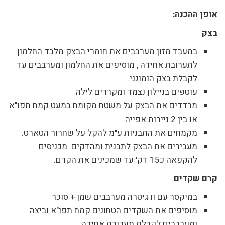
אופן ההכנה:
בצק
במעבד מזון מערבבים את חומרי הבצק מלבד החלמון
לתערובת אחידה , מוסיפים את החלמון ומערבבים עד
לקבלת בצק הומוגני.
עוטפים בניילון נצמד ומקררים לילה
מרדדים את הבצק על משטח מקומח במעט קמח תפו"א
או בין 2 ניירות אפייה
מקמחים את התבניות ע"מ להקל על שחרור הטארט.
מעבירים את הבצק לתבנית ומהדקים. מכניסים
להקפאה כ15 דק' עד שמכינים את הקרם.
קרם שקדים
במיקסר עם וו גיטרה מערבבים שמן + סוכר
מוסיפים את השקדים הטחונים קמח תפו"א וביצה
ומערבבים לקבלת תערובת אחידה.