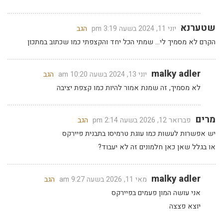
שטערנא
יוני 11, 2024 בשעה 3:19 pm
הגב
הקרם לא מסמיך לי… שמתי הכל יחד והקצפתי כמו שכתוב במתכון
malky adler
יוני 13, 2024 בשעה 10:20 am
הגב
לא מסמיך, זה שמנת אמור להיות כמו קצפת יציבה
מרים
פברואר 12, 2026 בשעה 2:14 pm
הגב
יש אפשרות לעשות כמו עוגת טרמיסו בתבנית פיירקס
או בגלל שאן כאן חלמונים זה לא יעבוד?
malky adler
מאי 11, 2026 בשעה 9:27 am
הגב
אני עושה המון פעמים בפיירקס
יוצא פצצה