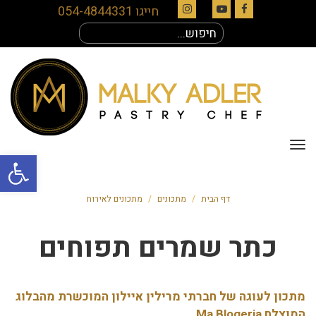
חייגו 054-4844331
Instagram
YouTube
Facebook
חיפוש
עבור:
תפריט
פתח סרגל
דף הבית
/
מתכונים
/
מתכונים לאירוח
כתר שמרים תפוחים
מתכון לעוגה של חברתי מרילין איילון המוכשרת מהבלוג
המוצלח
Ma Blogeria