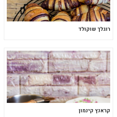
רוגלך שוקולד
קראנץ קינמון