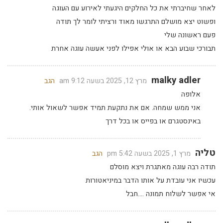
לאחר שחיברתי את כל החלקים היגעתי לאירוע עם העוגה
ופשוט יצא מושלם התרגשו מאוד ורציתי לומר לך תודה
פעם ראשונה שלי
תבורכי שבוע הבא או אולי אפילו לפני אעשה עוגה אחרת
malky adler
מרץ 12, 2025 בשעה 9:12 am
הגב
אלופה
אני ממש שמחה. אם את נתקעת תמיד אפשר לשאול אותי.
באינסטגרם או בפייס או בכל דרך
טליה
מרץ 1, 2025 בשעה 5:42 pm
הגב
תודה רבה עוגה מאתגרת ויצא מוסלם
עכשיו אני עובדת על אותו הדבר במיניאטורות
אי אפשר לשלוח תמונה ….חבל