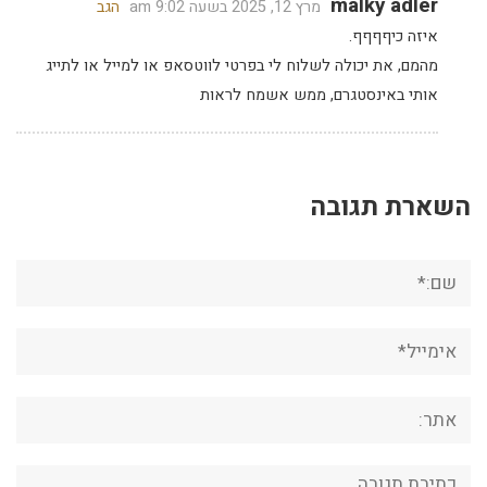
malky adler
מרץ 12, 2025 בשעה 9:02 am
הגב
איזה כיףףףף.
מהמם, את יכולה לשלוח לי בפרטי לווטסאפ או למייל או לתייג
אותי באינסטגרם, ממש אשמח לראות
השארת תגובה
שם:*
אימייל*
אתר:
תגובה: