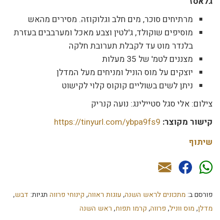
גלאסז'
מרתיחים סוכר, מים חלב וגלוקוזה. מסירים מהאש
מוסיפים שוקולד, ג'לטין וצבע מאכל ומערבבים בעזרת
בלנדר מוט עד לקבלת תערובת חלקה
מצננים לטמ' של 35 מעלות
יוצקים על מוס הוניל ומניחים מעל המדלן
ניתן לשים בשוליים קוקוס קלוי לקישוט
צילום: אלי סגל סטיילינג: נועה קנריק
קישור מקוצר:
https://tinyurl.com/ybpa9fs9
שיתוף
פורסם ב:
מתכונים לראש השנה
,
עוגות ראווה
,
קינוחי פרווה
תגיות:
דבש
,
מדלן
,
מוס ווניל
,
פרווה
,
קרמו תפוח
,
ראש השנה