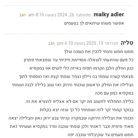
malky adler
ספטמבר 26, 2024 בשעה 8:10 am
הגב
אפשר משהו שיתאים לך בטעמים
טליה
פברואר 15, 2025 בשעה 6:10 pm
הגב
ממש ממש נהנתי להכין את העוגה שלך
כל פעם שהיגעתי לשאלה מסויימת חיכיתי עד שמצאתי פתרון
כגון החלק הלבן הקרמו תפוח באיזה כלי לשים אוו במקפיא
מצאתי קערה שמתי בה ניילון נצמד שמתי קצת ואז הוספתי לתוך
הבלילה את החלק הראשון שכנתי הירוק ואז שוב בלילה לבנה ושמתי
במקפיא כמון עם מכה
בלילה התחלתי לחשוב מה יקר אם לא אצליח להוציא את זה
בבוקר קמתי יקר לזה ושמחתי כל כך שזה יצא בקלות
הכנתי את הבלילה הירוקה שבמקרה קניתי צבע ירוק נאון והבלילה יצאה
מאוד מימית וכבר דאגתי ולכן שמתי שכבה ומיד במקפיא ועשיתי זאת
חמש פעמים עד שקיבלתי שכבה יפה