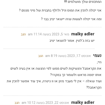
המתכונים שלך מושלמים !!!!
אני יכולה להכין את המוס וניל ולזלף בתבנית של מיני מגנום ?
ומה אני יכולה לעשות שזה יישאר יציב בבר ?
malky adler
מאי 5, 2023 בשעה 11:14 am
הגב
יש בזה ג'לטין. אמור להשאר יציב
נעמי
אוגוסט 17, 2023 בשעה 8:19 am
הגב
היי,
את הקראמבל והנשיקות לשים ממש לפי ההגשה או אין בעיה לשים
אותו יממה מראש ולשמור כך במקרר?
ועוד שאלה – אין לי מעבד מזון או וו גיטרה, איך עוד אפשר להכין את
הקראמבל?
malky adler
אוגוסט 22, 2023 בשעה 10:12 am
הגב