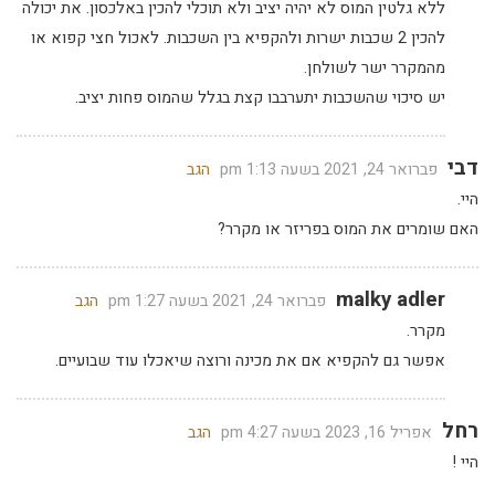
ללא גלטין המוס לא יהיה יציב ולא תוכלי להכין באלכסון. את יכולה
להכין 2 שכבות ישרות ולהקפיא בין השכבות. לאכול חצי קפוא או
מהמקרר ישר לשולחן.
יש סיכוי שהשכבות יתערבבו קצת בגלל שהמוס פחות יציב.
דבי
פברואר 24, 2021 בשעה 1:13 pm
הגב
היי.
האם שומרים את המוס בפריזר או מקרר?
malky adler
פברואר 24, 2021 בשעה 1:27 pm
הגב
מקרר.
אפשר גם להקפיא אם את מכינה ורוצה שיאכלו עוד שבועיים.
רחל
אפריל 16, 2023 בשעה 4:27 pm
הגב
היי !