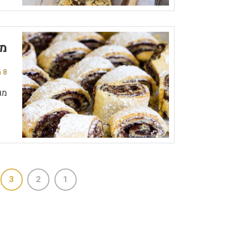
מג
8 תגובות
מג
3
2
1