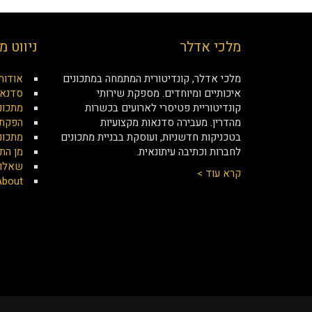
מלכי אדלר
ניווט מ
מלכי אדלר, קונדיטורית המתמחה במתכונים
אודות
איכותיים ומיוחדים. מספקת שירותי
סדנאו
קונדיטוריית פטיסרי לארועים בכשרות
מתכונ
מהדרין. מעבירה סדנאות מקצועיות
הפקת 
בטכניקות חדשניות, ועוסקת בבניית מתכונים
מתכונ
לחברות וכתיבה עיתונאית.
מן הת
שאלות
קרא עוד >
About