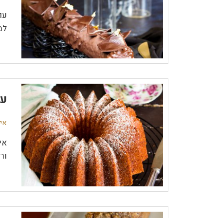
עו
למ
עו
אין
אי
ור