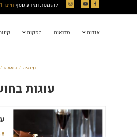
להזמנות ומידע נוסף
חייגו 054-4844331
Instagram
YouTube
Facebook
אודות
סדנאות
הפקות
קינוח
דף הבית
/
מתכונים
/
עוגות בחוש
עו
8 תגובות