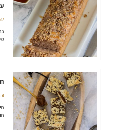
עו
37 תגובו
בח
פק
חי
8 תגובות
חו