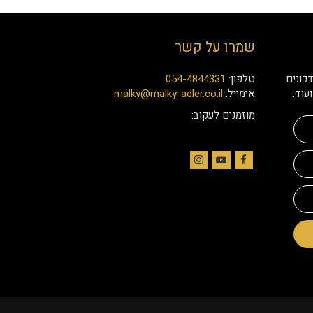
שמרו על קשר
כונים
טלפון:
054-4844331
עוד:
אימייל:
malky@malky-adler.co.il
מוזמנים לעקוב:
Instagram
YouTube
Facebook