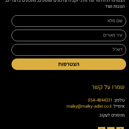
הצטרפו לניוזלטר של מלכי וקבלו עדכונים שוטפים, מתכונים בלעדיים,
הטבות ועוד:
הצטרפות
שמרו על קשר
טלפון:
054-4844331
אימייל:
malky@malky-adler.co.il
מוזמנים לעקוב: