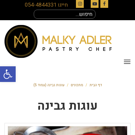
חייגו 054-4844331
Instagram
YouTube
Facebook
חיפוש
עבור:
תפריט
פתח סרגל
דף הבית
/
מתכונים
/
עוגות גבינה (עמוד 5)
עוגות גבינה