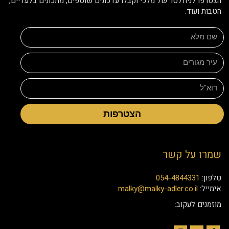
הצטרפו לניוזלטר של מלכי וקבלו עדכונים שוטפים, מתכונים בלעדיים,
הטבות ועוד:
הצטרפות
שמרו על קשר
טלפון:
054-4844331
אימייל:
malky@malky-adler.co.il
מוזמנים לעקוב: