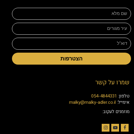
הצטרפות
שמרו על קשר
טלפון:
054-4844331
אימייל:
malky@malky-adler.co.il
מוזמנים לעקוב: