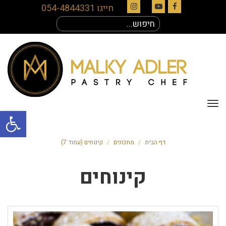
חייגו 054-4844331
Instagram
YouTube
Facebook
חיפוש
עבור:
תפריט
פתח סרגל
דף הבית
/
מתכונים
/
קינוחים (עמוד 7)
קינוחים