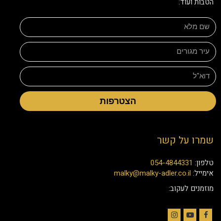
הטבות ועוד:
הצטרפות
שמרו על קשר
טלפון:
054-4844331
אימייל:
malky@malky-adler.co.il
מוזמנים לעקוב: