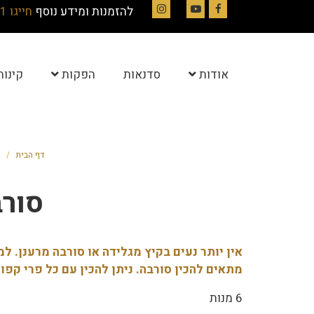
להזמנות ומידע נוסף
חייגו 054-4844331
Instagram
YouTube
Facebook
אודות
סדנאות
הפקות
קינוח
דף הבית
/
מ
סורב
אין יותר נעים בקיץ מגלידה או סורבה מרענן. ל
מתאים להכין סורבה. ניתן להכין עם כל פרי קפוא
6 מנות