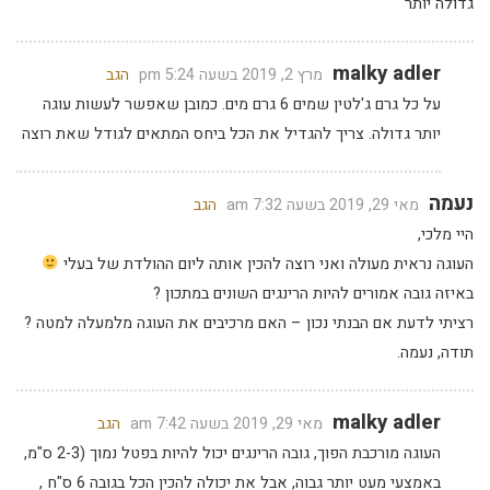
גדולה יותר
malky adler
מרץ 2, 2019 בשעה 5:24 pm
הגב
על כל גרם ג'לטין שמים 6 גרם מים. כמובן שאפשר לעשות עוגה
יותר גדולה. צריך להגדיל את הכל ביחס המתאים לגודל שאת רוצה
נעמה
מאי 29, 2019 בשעה 7:32 am
הגב
היי מלכי,
העוגה נראית מעולה ואני רוצה להכין אותה ליום ההולדת של בעלי
באיזה גובה אמורים להיות הרינגים השונים במתכון ?
רציתי לדעת אם הבנתי נכון – האם מרכיבים את העוגה מלמעלה למטה ?
תודה, נעמה.
malky adler
מאי 29, 2019 בשעה 7:42 am
הגב
העוגה מורכבת הפוך, גובה הרינגים יכול להיות בפטל נמוך (2-3 ס"מ,
באמצעי מעט יותר גבוה, אבל את יכולה להכין הכל בגובה 6 ס"ח ,