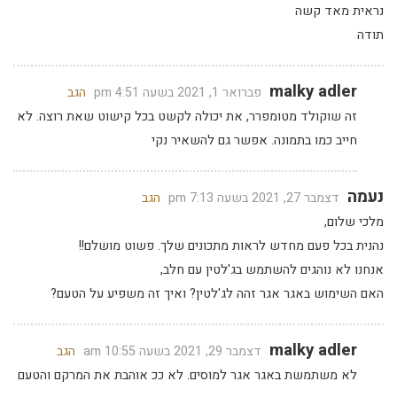
נראית מאד קשה
תודה
malky adler
פברואר 1, 2021 בשעה 4:51 pm
הגב
זה שוקולד מטומפרר, את יכולה לקשט בכל קישוט שאת רוצה. לא
חייב כמו בתמונה. אפשר גם להשאיר נקי
נעמה
דצמבר 27, 2021 בשעה 7:13 pm
הגב
מלכי שלום,
נהנית בכל פעם מחדש לראות מתכונים שלך. פשוט מושלם!!
אנחנו לא נוהגים להשתמש בג'לטין עם חלב,
האם השימוש באגר אגר זהה לג'לטין? ואיך זה משפיע על הטעם?
malky adler
דצמבר 29, 2021 בשעה 10:55 am
הגב
לא משתמשת באגר אגר למוסים. לא ככ אוהבת את המרקם והטעם