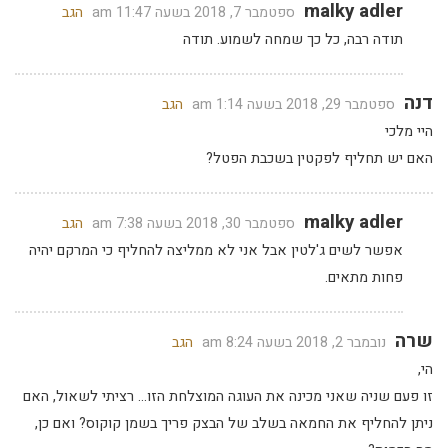
malky adler
ספטמבר 7, 2018 בשעה 11:47 am
הגב
תודה רבה, כל כך שמחה לשמוע. תודה
דנה
ספטמבר 29, 2018 בשעה 1:14 am
הגב
היי מלכי
האם יש תחליף לפקטין בשכבת הפטל?
malky adler
ספטמבר 30, 2018 בשעה 7:38 am
הגב
אפשר לשים ג'לטין אבל אני לא ממליצה להחליף כי המרקם יהיה
פחות מתאים.
שרה
נובמבר 2, 2018 בשעה 8:24 am
הגב
הי,
זו פעם שניה שאני מכינה את העוגה המוצלחת הזו… רציתי לשאול, האם
ניתן להחליף את החמאה בשלב של הבצק פריך בשמן קוקוס? ואם כן,