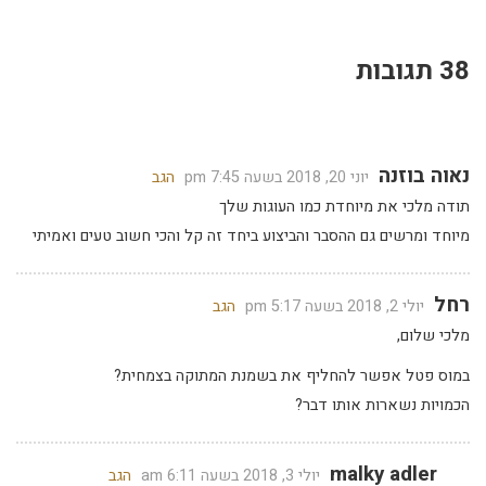
38 תגובות
נאוה בוזנה
יוני 20, 2018 בשעה 7:45 pm
הגב
תודה מלכי את מיוחדת כמו העוגות שלך
מיוחד ומרשים גם ההסבר והביצוע ביחד זה קל והכי חשוב טעים ואמיתי
רחל
יולי 2, 2018 בשעה 5:17 pm
הגב
מלכי שלום,
במוס פטל אפשר להחליף את בשמנת המתוקה בצמחית?
הכמויות נשארות אותו דבר?
malky adler
יולי 3, 2018 בשעה 6:11 am
הגב