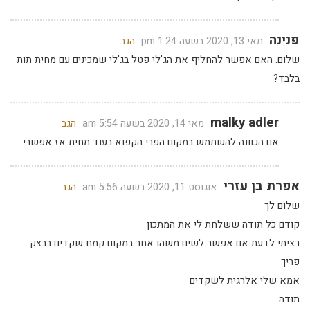
פנינה
מאי 13, 2020 בשעה 1:24 pm
הגב
שלום. האם אפשר להחליף את הג'לי פטל בג'לי שמכינים עם מחית תות
בלבד?
malky adler
מאי 14, 2020 בשעה 5:54 am
הגב
אם הכוונה להשתמש במקום הפרי הקפוא בעוד מחית אז אפשרי
אפרת בן עזרי
אוגוסט 11, 2020 בשעה 5:56 am
הגב
שלום לך
קודם כל תודה ששלחת לי את המתכון
רציתי לדעת אם אפשר לשים משהו אחר במקום קמח שקדים בבצק
פריך
אמא שלי אלרגית לשקדים
תודה